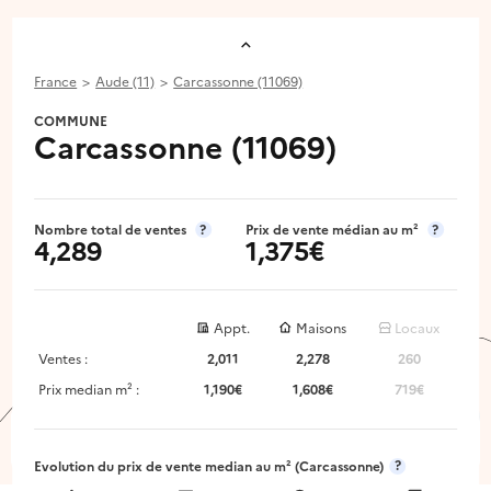
France
Aude (11)
Carcassonne (11069)
COMMUNE
Carcassonne (11069)
Nombre total de ventes
?
Prix de vente médian au m²
?
4,289
1,375€
Appt.
Maisons
Locaux
Ventes :
2,011
2,278
260
Prix median m² :
1,190€
1,608€
719€
Images aériennes © IGN | © DINUM (data.gouv.fr) |
© DINUM
(data.gouv.fr) - mars 2026
|
© DINUM (data.gouv.fr)
© OpenMapTiles
© Contributeurs OpenStreetMap
?
Evolution du prix de vente median au m²
(Carcassonne)