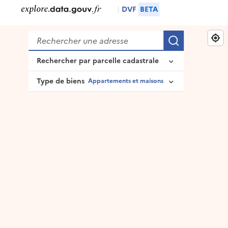
|
DVF
BETA
Rechercher
Recherche
Rechercher par parcelle cadastrale
Type de biens
Appartements et maisons
Identifiant complet de la parcelle
Appartements et maisons
Appartements
Ou composez-le pas à pas
Maisons
Département
Locaux commerciaux