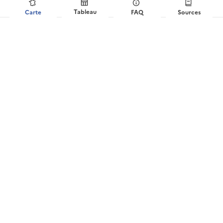
Tableau
Carte
FAQ
Sources
?
Distribution du prix de vente au m²
(Carcassonne)
Liens utiles
Voir la couverture réseaux sur maconnexioninternet.arcep.fr