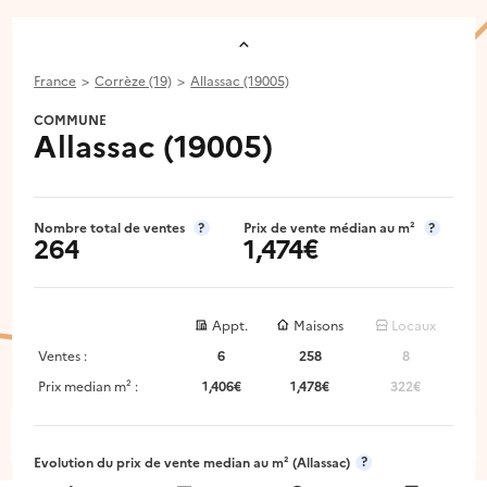
France
Corrèze (19)
Allassac (19005)
COMMUNE
Allassac (19005)
Nombre total de ventes
?
Prix de vente médian au m²
?
264
1,474€
Appt.
Maisons
Locaux
Ventes :
6
258
8
Prix median m² :
1,406€
1,478€
322€
Images aériennes © IGN | © DINUM (data.gouv.fr) |
© DINUM
(data.gouv.fr) - mars 2026
|
© DINUM (data.gouv.fr)
© OpenMapTiles
© Contributeurs OpenStreetMap
?
Evolution du prix de vente median au m²
(Allassac)