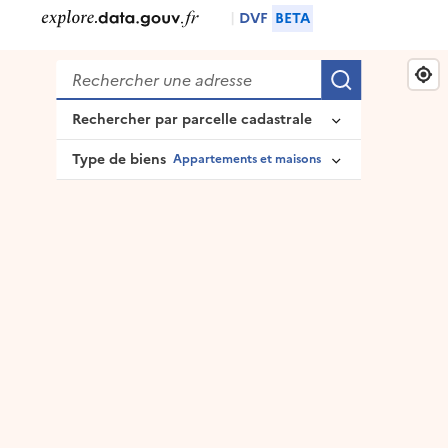
|
DVF
BETA
Rechercher
Recherche
Rechercher par parcelle cadastrale
Type de biens
Appartements et maisons
Identifiant complet de la parcelle
Appartements et maisons
Appartements
Ou composez-le pas à pas
Maisons
Département
Locaux commerciaux