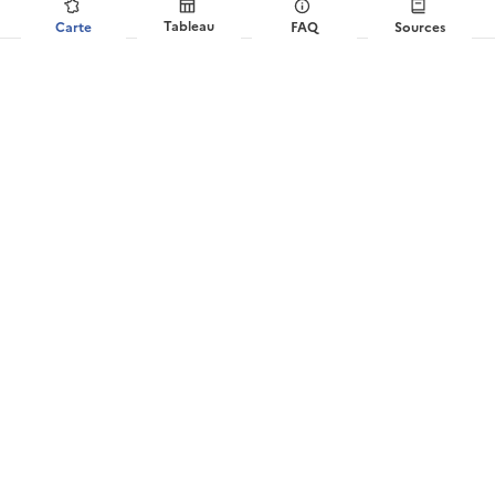
Tableau
Carte
FAQ
Sources
?
Distribution du prix de vente au m²
(Allassac)
Liens utiles
Voir la couverture réseaux sur maconnexioninternet.arcep.fr