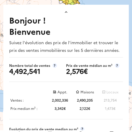
Bonjour !
Bienvenue
Suivez l'évolution des prix de l'immobilier et trouver le
prix des ventes immobilières sur les 5 dernières années.
Nombre total de ventes
?
Prix de vente médian au m²
?
4,492,541
2,576€
Appt.
Maisons
Locaux
Ventes :
2,002,336
2,490,205
213,754
Prix median m² :
3,342€
2,122€
1,473€
Images aériennes © IGN | © DINUM (data.gouv.fr) |
© DINUM
(data.gouv.fr) - mars 2026
|
© DINUM (data.gouv.fr)
© OpenMapTiles
© Contributeurs OpenStreetMap
?
Evolution du prix de vente median au m²