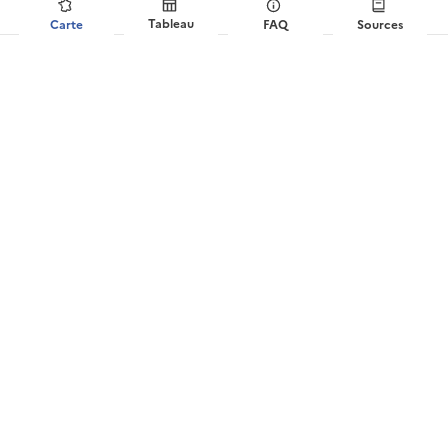
Tableau
Carte
FAQ
Sources
?
Distribution du prix de vente au m²