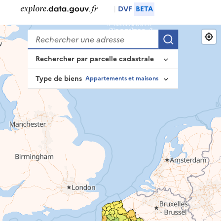
|
DVF
BETA
Rechercher
Recherche
Rechercher par parcelle cadastrale
Type de biens
Appartements et maisons
Identifiant complet de la parcelle
Appartements et maisons
Appartements
Ou composez-le pas à pas
Maisons
Département
Locaux commerciaux