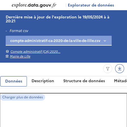
|
Explorateur de données
Dernière mise à jour de l'exploration le 19/05/2024 à à
20:21
-
Format csv
Compte administratif (CA) 2020...
Mairie de Lille
Description
Structure de données
Métad
Données
Charger plus de données