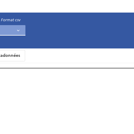
Format csv
adonnées