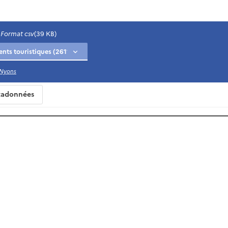
Format csv
(39 KB)
 Nyons
adonnées