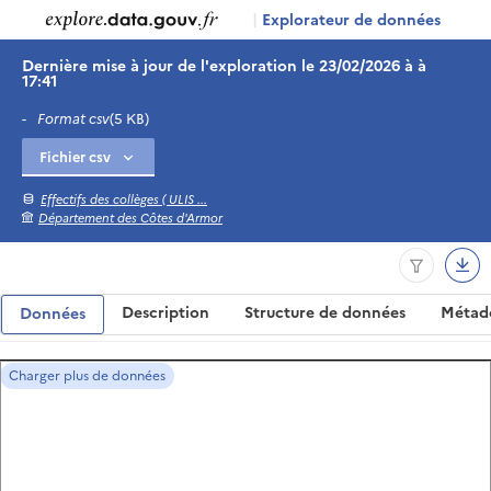
|
Explorateur de données
Dernière mise à jour de l'exploration le 23/02/2026 à à
17:41
-
Format csv
(5 KB)
Effectifs des collèges ( ULIS ...
Département des Côtes d'Armor
Description
Structure de données
Métad
Données
Charger plus de données