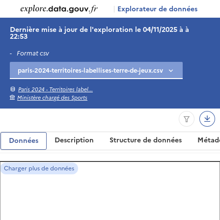
|
Explorateur de données
Dernière mise à jour de l'exploration le 04/11/2025 à à
22:53
-
Format csv
Paris 2024 - Territoires label...
Ministère chargé des Sports
Description
Structure de données
Métad
Données
Charger plus de données