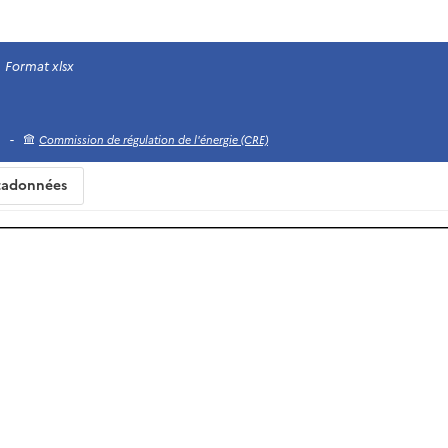
Format xlsx
-
Commission de régulation de l'énergie (CRE)
adonnées