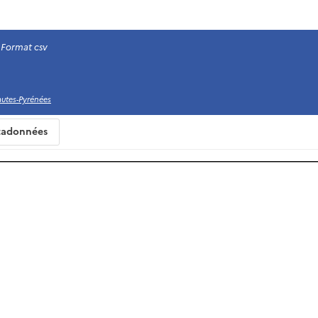
Format csv
utes-Pyrénées
adonnées