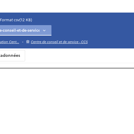
Format csv
(12 KB)
-
ation Cent...
Centre de conseil et de service - CCS
adonnées