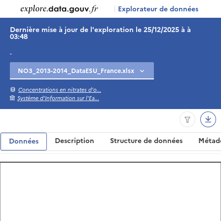
|
Explorateur de données
Dernière mise à jour de l'exploration le 25/12/2025 à à
03:48
-
Concentrations en nitrates d'o...
Système d'Information sur l'Ea...
Description
Structure de données
Métad
Données