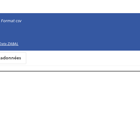
Format csv
Data ZABAL
adonnées