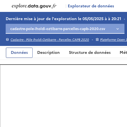
|
Explorateur de données
Dernière mise à jour de l'exploration le 05/05/2025 à à 20:21
-
-
Cadastre - Pôle Iholdi-Oztibarre - Parcelles CAPB 2020
Plateforme Open 
Données
Description
Structure de données
Mét