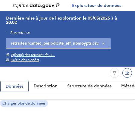
|
Explorateur de données
Dernière mise à jour de l'exploration le 05/05/2025 à à
20:02
-
Format csv
Effectifs des retraités de l’I...
Caisse des Dépôts
Description
Structure de données
Métad
Données
Charger plus de données