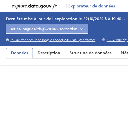
|
Explorateur de données
Dernière mise à jour de l'exploration le 22/10/2024 à à 19:40
-
-
Jeu de données série longue Ecodef 231 ITBGI gendarmes
S2E - Statisti
Données
Description
Structure de données
Mét