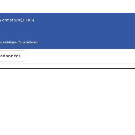
Format xlsx
(23 KB)
que publique de la défense
adonnées