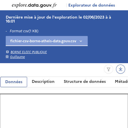
|
Explorateur de données
Dernière mise à jour de l'exploration le 02/06/2023 à à
16:01
-
Format csv
(1 KB)
BORNE ELEEC PUBLIQUE
Guillaume
Description
Structure de données
Métad
Données