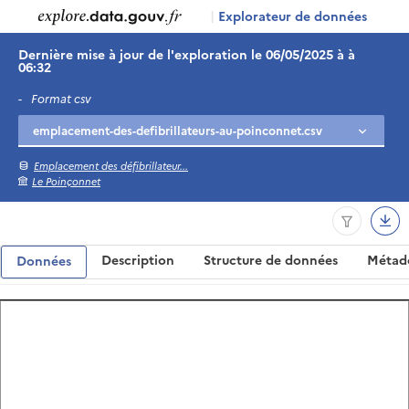
|
Explorateur de données
Dernière mise à jour de l'exploration le 06/05/2025 à à
06:32
-
Format csv
Emplacement des défibrillateur...
Le Poinçonnet
Description
Structure de données
Métad
Données