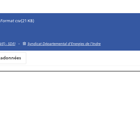
Format csv
(21 KB)
-
VE) - SDEI
Syndicat Départemental d'Energies de l'Indre
adonnées