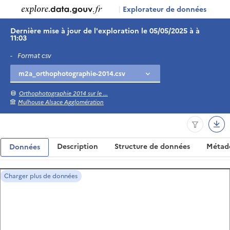
|
Explorateur de données
Dernière mise à jour de l'exploration le 05/05/2025 à à
11:03
-
Format csv
Orthophotographie 2014 sur le ...
Mulhouse Alsace Agglomération
Description
Structure de données
Métad
Données
Charger plus de données