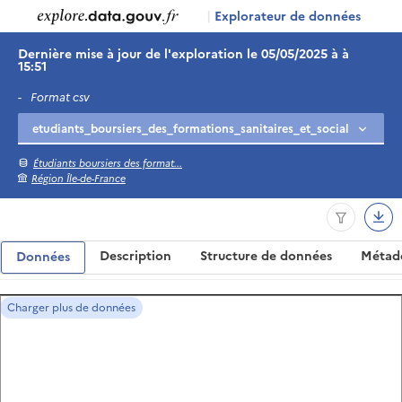
|
Explorateur de données
Dernière mise à jour de l'exploration le 05/05/2025 à à
15:51
-
Format csv
Étudiants boursiers des format...
Région Île-de-France
Description
Structure de données
Métad
Données
Charger plus de données