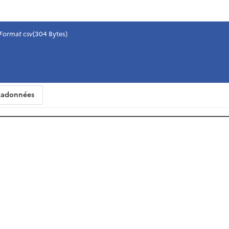
Format csv
(304 Bytes)
adonnées