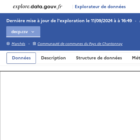
|
Explorateur de données
Dernière mise à jour de l'exploration le 11/09/2024 à à 16:49
-
-
Marchés
Communauté de communes du Pays de Chantonnay
Données
Description
Structure de données
Mét