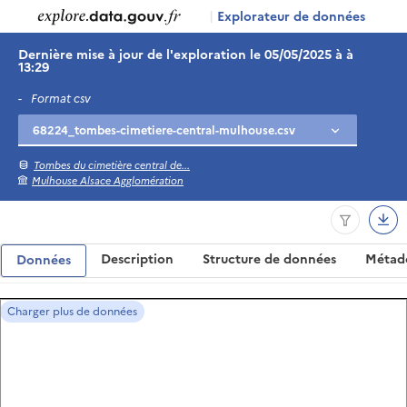
|
Explorateur de données
Dernière mise à jour de l'exploration le 05/05/2025 à à
13:29
-
Format csv
Tombes du cimetière central de...
Mulhouse Alsace Agglomération
Description
Structure de données
Métad
Données
Charger plus de données