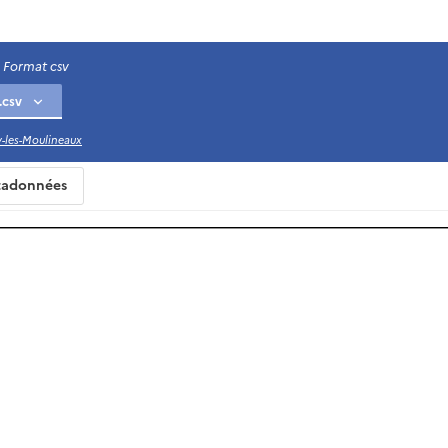
Format csv
sy-les-Moulineaux
adonnées