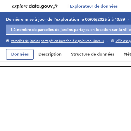
|
Explorateur de données
Dernière mise à jour de l'exploration le 06/05/2025 à à 10:59
-
-
Parcelles de jardins partagés en location à Issy-les-Moulineaux
Ville d'Is
Données
Description
Structure de données
Mét