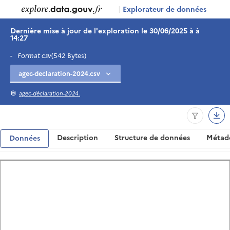
|
Explorateur de données
Dernière mise à jour de l'exploration le 30/06/2025 à à
14:27
-
Format csv
(542 Bytes)
agec-déclaration-2024.
Description
Structure de données
Métad
Données