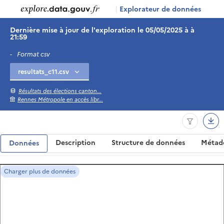
|
Explorateur de données
Dernière mise à jour de l'exploration le 05/05/2025 à à
21:59
-
Format csv
Résultats des élections canton...
Rennes Métropole en accès libr...
Description
Structure de données
Métad
Données
Charger plus de données