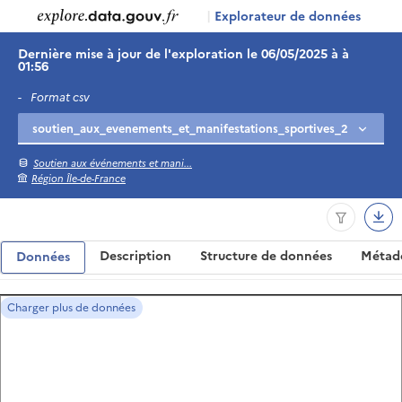
|
Explorateur de données
Dernière mise à jour de l'exploration le 06/05/2025 à à
01:56
-
Format csv
Soutien aux événements et mani...
Région Île-de-France
Description
Structure de données
Métad
Données
Charger plus de données