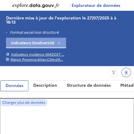
|
Explorateur de données
Dernière mise à jour de l'exploration le 27/07/2025 à à
16:13
-
Format excel non structuré
Indicateurs incidence SRADDET ...
Région Provence-Alpes-Côte-d'A...
Description
Structure de données
Métad
Données
Charger plus de données