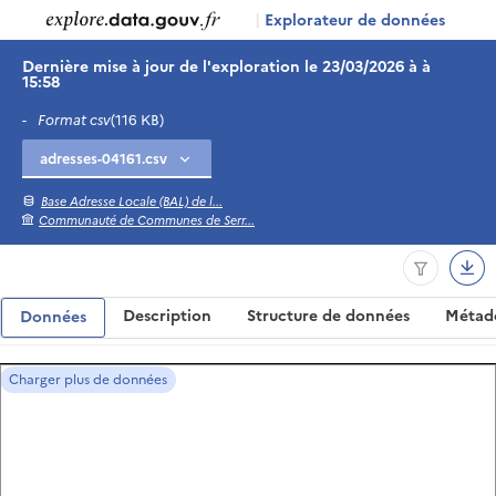
|
Explorateur de données
Dernière mise à jour de l'exploration le 23/03/2026 à à
15:58
-
Format csv
(116 KB)
Base Adresse Locale (BAL) de l...
Communauté de Communes de Serr...
Description
Structure de données
Métad
Données
Charger plus de données