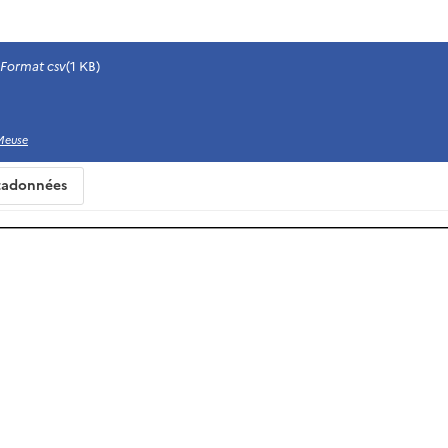
Format csv
(1 KB)
Meuse
adonnées