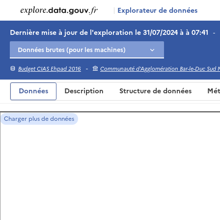
|
Explorateur de données
Dernière mise à jour de l'exploration le 31/07/2024 à à 07:41
-
-
Budget CIAS Ehpad 2016
Communauté d'Agglomération Bar-le-Duc Sud 
Données
Description
Structure de données
Mét
Charger plus de données