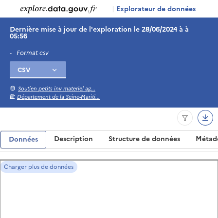
|
Explorateur de données
Dernière mise à jour de l'exploration le 28/06/2024 à à
05:56
-
Format csv
Soutien petits inv materiel ag...
Département de la Seine-Mariti...
Description
Structure de données
Métad
Données
Charger plus de données