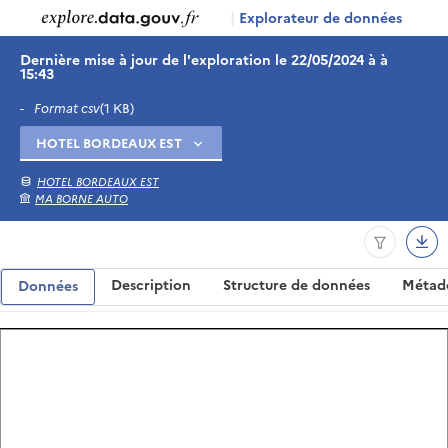
|
Explorateur de données
Dernière mise à jour de l'exploration le 22/05/2024 à à
15:43
-
Format csv
(1 KB)
HOTEL BORDEAUX EST
MA BORNE AUTO
Description
Structure de données
Métad
Données