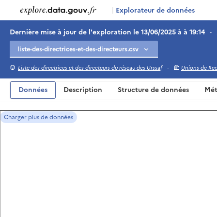
|
Explorateur de données
Dernière mise à jour de l'exploration le 13/06/2025 à à 19:14
-
-
Liste des directrices et des directeurs du réseau des Urssaf
Unions de Reco
Données
Description
Structure de données
Mét
Charger plus de données