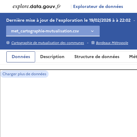
|
Explorateur de données
Dernière mise à jour de l'exploration le 19/02/2026 à à 22:02
-
-
Cartographie de mutualisation des communes
Bordeaux Métropole
Données
Description
Structure de données
Mét
Charger plus de données