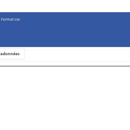
Format csv
adonnées