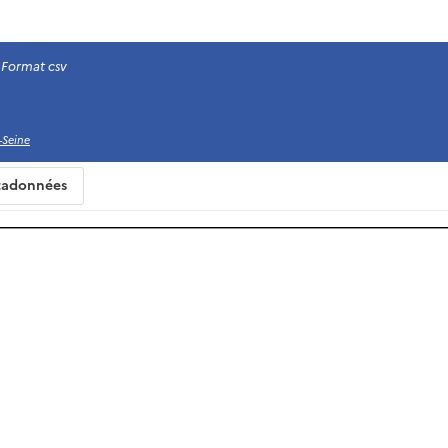
Format csv
-Seine
adonnées