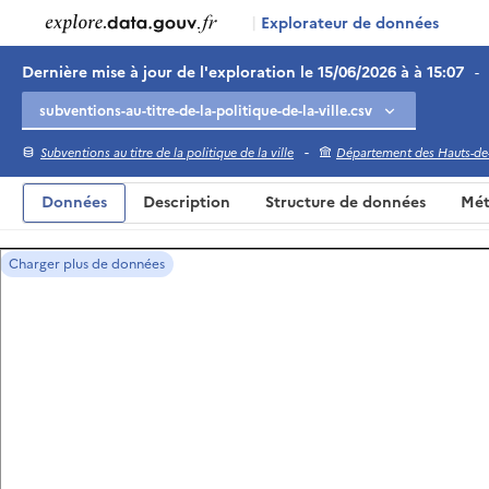
|
Explorateur de données
Dernière mise à jour de l'exploration le 15/06/2026 à à 15:07
-
-
Subventions au titre de la politique de la ville
Département des Hauts-de
Données
Description
Structure de données
Mét
Charger plus de données