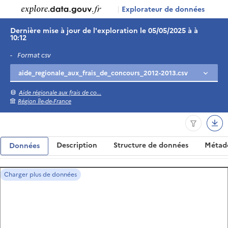
|
Explorateur de données
Dernière mise à jour de l'exploration le 05/05/2025 à à
10:12
-
Format csv
Aide régionale aux frais de co...
Région Île-de-France
Description
Structure de données
Métad
Données
Charger plus de données