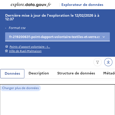
|
Explorateur de données
Dernière mise à jour de l'exploration le 12/02/2026 à à
12:37
-
Format csv
Points d'apport volontaire : t...
Ville de Rueil-Malmaison
Description
Structure de données
Métad
Données
Charger plus de données