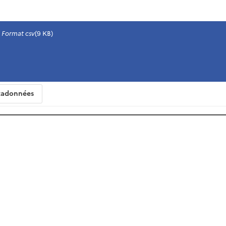
Format csv
(9 KB)
adonnées