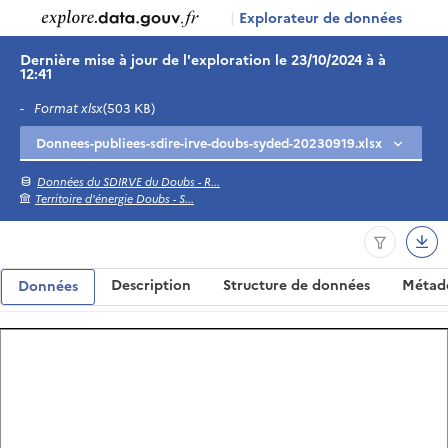
|
Explorateur de données
Dernière mise à jour de l'exploration le 23/10/2024 à à
12:41
-
Format xlsx
(503 KB)
Données du SDIRVE du Doubs - R...
Territoire d'énergie Doubs - S...
Description
Structure de données
Métad
Données