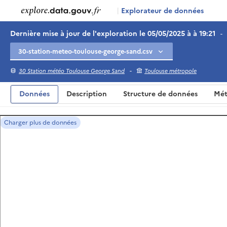
|
Explorateur de données
Dernière mise à jour de l'exploration le 05/05/2025 à à 19:21
-
-
30 Station météo Toulouse George Sand
Toulouse métropole
Données
Description
Structure de données
Mét
Charger plus de données