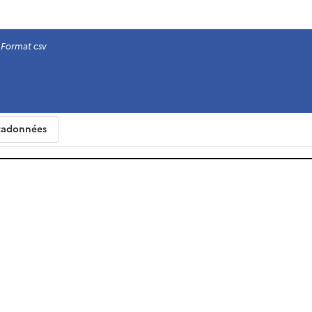
Format csv
adonnées