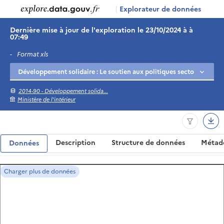
|
Explorateur de données
Dernière mise à jour de l'exploration le 23/10/2024 à à
07:49
-
Format xls
2014-90 - Développement solida...
Ministère de l'intérieur
Description
Structure de données
Métad
Données
Charger plus de données