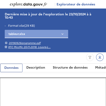
|
Explorateur de données
Dernière mise à jour de l'exploration le 23/10/2024 à à
10:43
-
Format xlsx
(29 KB)
20190926programme.pdf
RTC MccMc 20-11-2018. Louvre-L...
Description
Structure de données
Métad
Données