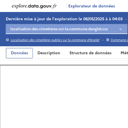
|
Explorateur de données
Dernière mise à jour de l'exploration le 06/05/2025 à à 04:03
-
-
Localisation des cimetières publics sur la commune d'Anglet
Commune d
Données
Description
Structure de données
Mét