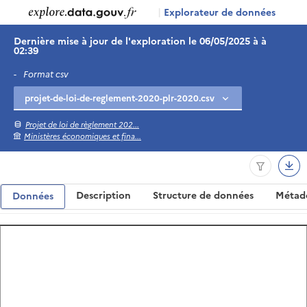
|
Explorateur de données
Dernière mise à jour de l'exploration le 06/05/2025 à à
02:39
-
Format csv
Projet de loi de règlement 202...
Ministères économiques et fina...
Description
Structure de données
Métad
Données