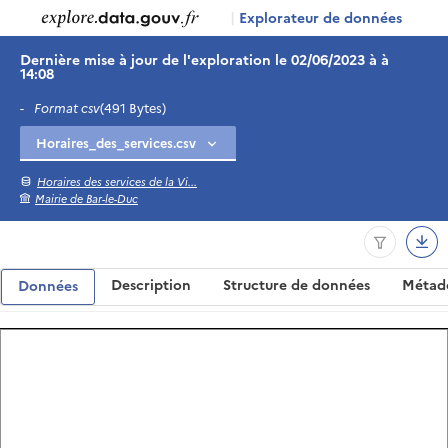
|
Explorateur de données
Dernière mise à jour de l'exploration le 02/06/2023 à à
14:08
-
Format csv
(491 Bytes)
Horaires des services de la Vi...
Mairie de Bar-le-Duc
Description
Structure de données
Métad
Données