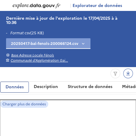
|
Explorateur de données
Dernière mise à jour de l'exploration le 17/04/2025 à à
10:36
-
Format csv
(25 KB)
Base Adresse Locale Fénols
Communauté d'Agglomération Gai...
Description
Structure de données
Métad
Données
Charger plus de données