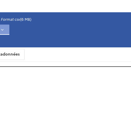
Format csv
(6 MB)
adonnées