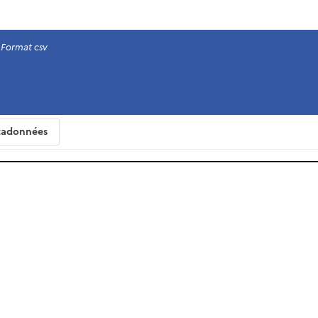
Format csv
adonnées