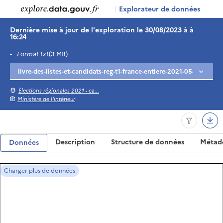
|
Explorateur de données
Dernière mise à jour de l'exploration le 30/08/2023 à à
16:24
-
Format txt
(3 MB)
Élections régionales 2021 - ca...
Ministère de l'intérieur
Description
Structure de données
Métad
Données
Charger plus de données