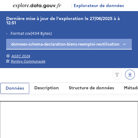
|
Explorateur de données
Dernière mise à jour de l'exploration le 27/06/2025 à à
12:51
-
Format csv
(434 Bytes)
AGEC 2024
Pontivy Communaute
Description
Structure de données
Métad
Données