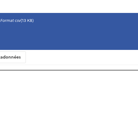
Format csv
(13 KB)
adonnées